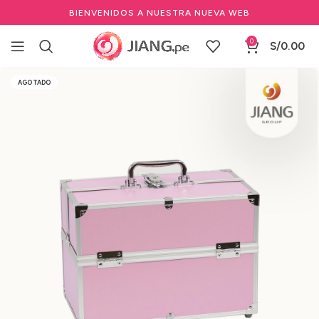
BIENVENIDOS A NUESTRA NUEVA WEB
0
S/
0.00
Inicio
Nececeres y Maletas Profesionales
Portátiles
AGOTADO