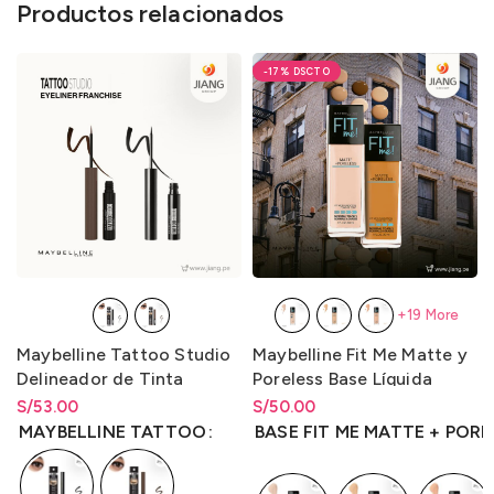
Productos relacionados
-17%
+19 More
Maybelline Tattoo Studio
Maybelline Fit Me Matte y
Delineador de Tinta
Poreless Base Líquida
Líquida 2.5ml.
30ml.
S/
Rango de precios: desde
53.00
S/
Rango de precios: desde
50.00
S/
53.00
hasta
S/
53.00
S/
50.00
hasta
S/
50.00
MAYBELLINE TATTOO
BASE FIT ME MATTE + POR