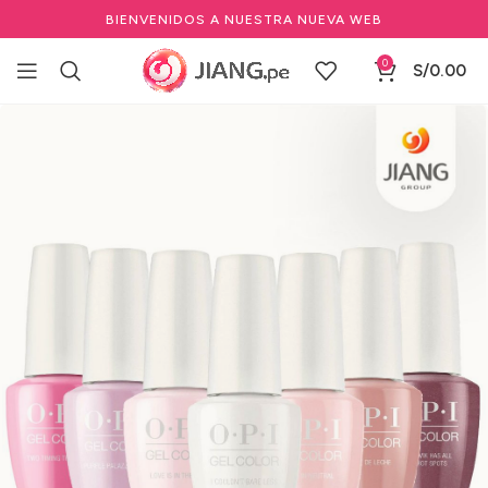
BIENVENIDOS A NUESTRA NUEVA WEB
0
S/
0.00
Inicio
Manicure y Pedicure
Marcas de Manicure
OPI
Esmalte Secado con Lámpara