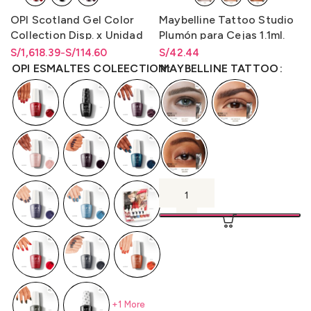
OPI Scotland Gel Color
Maybelline Tattoo Studio
Collection Disp. x Unidad
Plumón para Cejas 1.1ml.
y Disp. x Kit de 14
S/
Rango de precios: desde
Rango de precios: desde
1,618.39
-
S/
114.60
S/
Rango de precios: desde
42.44
Unidades
S/114.60 hasta S/1,618.39
S/
114.60
hasta
S/
1,618.39
S/
42.44
hasta
S/
42.44
OPI ESMALTES COLEECTION
MAYBELLINE TATTOO
(Gc/Bcoat/Tcoat) 15ml.
+1 More