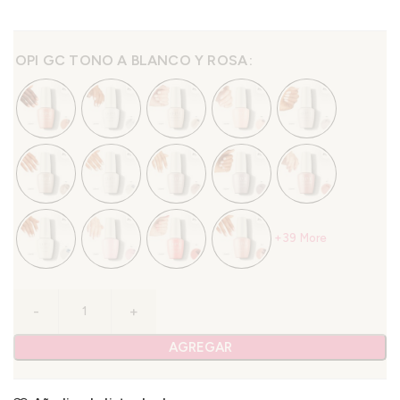
OPI GC TONO A BLANCO Y ROSA
+39 More
AGREGAR