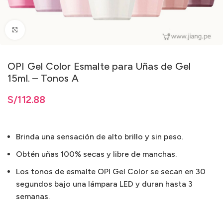
Clic para ampliar
OPI Gel Color Esmalte para Uñas de Gel
15ml. – Tonos A
ta
S/
S/
112.88
112.88
Brinda una sensación de alto brillo y sin peso.
Obtén uñas 100% secas y libre de manchas.
Los tonos de esmalte OPI Gel Color se secan en 30
segundos bajo una lámpara LED y duran hasta 3
semanas.