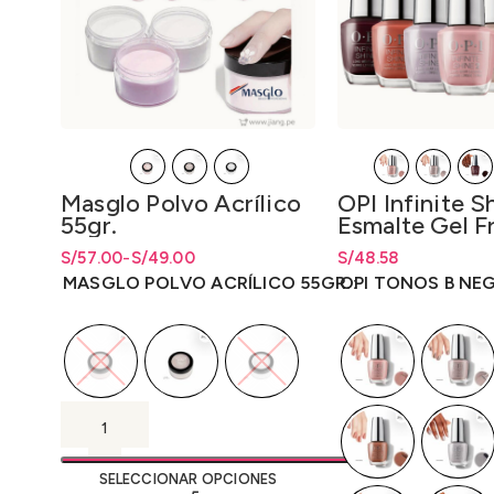
Masglo Polvo Acrílico
OPI Infinite S
55gr.
Esmalte Gel Fr
– Tonos B
S/
Rango de precios: desde
Rango de precios: desde
57.00
-
S/
49.00
S/
Rango de precios: 
48.58
S/49.00 hasta S/57.00
S/
49.00
hasta
S/
57.00
hasta
S/
48.58
MASGLO POLVO ACRÍLICO 55GR.
OPI TONOS B NE
SELECCIONAR OPCIONES