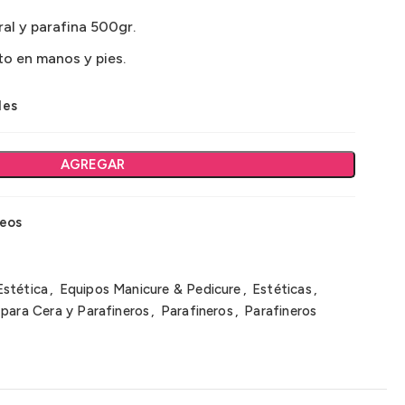
ral y parafina 500gr.
to en manos y pies.
les
AGREGAR
seos
Estética
,
Equipos Manicure & Pedicure
,
Estéticas
,
 para Cera y Parafineros
,
Parafineros
,
Parafineros