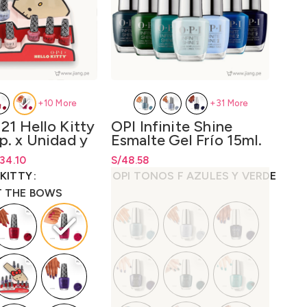
+10 More
+31 More
21 Hello Kitty
Mas
OPI Infinite Shine
p. x Unidad y
Uña
Esmalte Gel Frío 15ml.
it 12 unidades
– Tonos F
cios: desde S/34.10
ecios: desde
34.10
S/
34.10
S/
Rang
12
S/
Rango de precios: desde
48.58
S/
48.58
l
.37
.37
hast
hasta
S/
48.58
 KITTY
BAS
OPI TONOS F AZULES Y VERDES
T THE BOWS