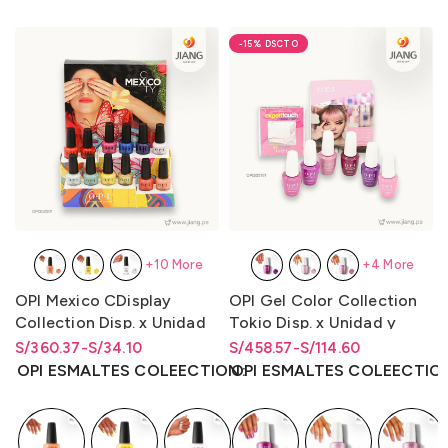
-15%
+10 More
+4 More
OPI Mexico CDisplay
OPI Gel Color Collection
Collection Disp. x Unidad
Tokio Disp. x Unidad y
y Disp. x 12 Unidades LQR
Disp. x 6 Unidades 15ml.
S/
Rango de precios: desde
Rango de precios: desde
360.37
-
S/
34.10
S/
Rango de precios: desde
Rango de precios: desde
458.57
-
S/
114.60
15ml.
S/34.10 hasta S/360.37
S/
34.10
hasta
S/
360.37
S/114.60 hasta S/458.57
S/
114.60
hasta
S/
458.57
OPI ESMALTES COLEECTION
OPI ESMALTES COLEECTIO