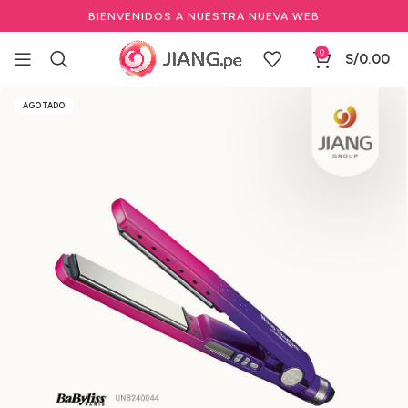
BIENVENIDOS A NUESTRA NUEVA WEB
0
S/
0.00
Inicio
Marcas Profesionales de Belleza
BABYLISS PRO
AGOTADO
Planchas Profesionales BabylissPRO