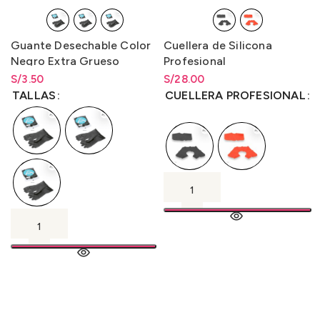
Guante Desechable Color
Cuellera de Silicona
Negro Extra Grueso
Profesional
S/
Rango de precios: desde
3.50
S/
Rango de precios: desde
28.00
S/
3.50
hasta
S/
3.50
S/
28.00
hasta
S/
28.00
TALLAS
CUELLERA PROFESIONAL