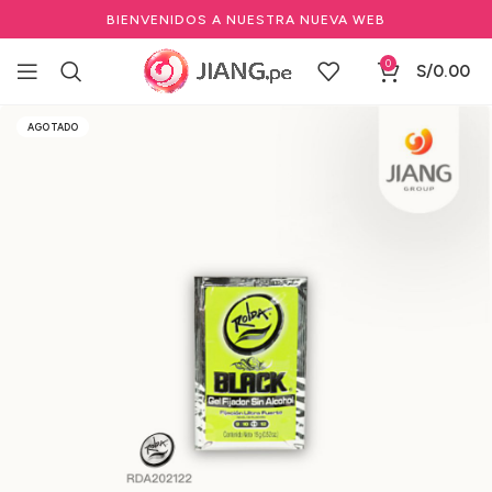
BIENVENIDOS A NUESTRA NUEVA WEB
0
S/
0.00
Inicio
Marcas Profesionales de Belleza
ROLDA
AGOTADO