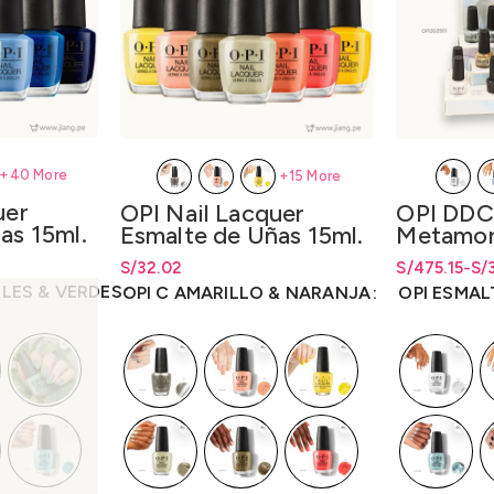
+40 More
+15 More
uer
OPI Nail Lacquer
OPI DDC
as 15ml.
Esmalte de Uñas 15ml.
Metamor
– Tonos C
Cosmic E
desde
S/
32.02
S/
Rango de precios: desde
32.02
S/
32.02
S/
Rango de pre
Rango de pr
475.15
-
S/
Display 
hasta
S/
32.02
hasta S/475
hasta
S/
475.
LES & VERDES
OPI C AMARILLO & NARANJA
OPI ESMA
y Disp. 
15ml.