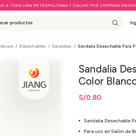
IS A TODA LIMA METROPOLITANA Y CALLAO POR COMPRAS MAYOR
In
edicure
Desechables
Sandalias
Sandalia Desechable Para P
Sandalia De
Color Blanc
S/
0.80
Sandalia Desechable Pa
Para uso en Salón de Be