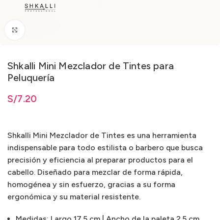
Clic para ampliar
Shkalli Mini Mezclador de Tintes para
Peluquería
ta
S/
S/
7.20
7.20
Shkalli Mini Mezclador de Tintes es una herramienta
indispensable para todo estilista o barbero que busca
precisión y eficiencia al preparar productos para el
cabello. Diseñado para mezclar de forma rápida,
homogénea y sin esfuerzo, gracias a su forma
ergonómica y su material resistente.
Medidas: Largo 17.5 cm | Ancho de la paleta 2.5 cm