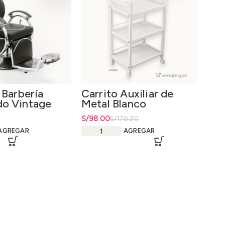
 Barbería
Carrito Auxiliar de
Lav
do Vintage
Metal Blanco
Vid
co
El precio original era: S/170.20.
S/
El precio actual es: S/98.00.
98.00
S/
64
S/
170.20
AGREGAR
AGREGAR