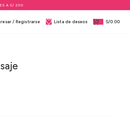
ES A S/ 200
gresar / Registrarse
Lista de deseos
S/
0.00
asaje