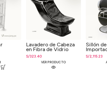
ar
Lavadero de Cabeza
Sillón de
en Fibra de Vidrio
Importa
Hidráuli
: S/216.20.
S/140.00.
S/
323.40
S/
2,115.23
R
VER PRODUCTO