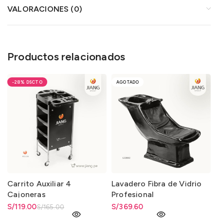
VALORACIONES (0)
Productos relacionados
-28%
AGOTADO
Carrito Auxiliar 4
Lavadero Fibra de Vidrio
Cajoneras
Profesional
El precio original era:
S/
El precio actual es: S/119.00.
119.00
S/
369.60
S/
165.00
S/165.00.