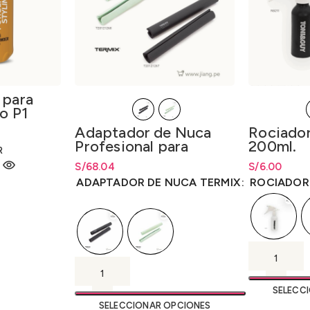
 para
vo P1
tyling
Rociado
Adaptador de Nuca
200ml.
Profesional para
R
Lavacabeza Termix
S/
Rango de pr
6.00
S/
Rango de precios: desde
68.04
hasta
S/
6.0
S/
68.04
hasta
S/
68.04
ROCIADOR
ADAPTADOR DE NUCA TERMIX
SELECC
SELECCIONAR OPCIONES