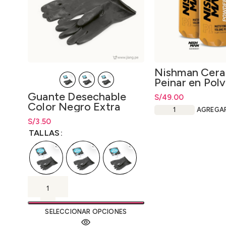
Nishman Cera
Peinar en Pol
Powder Hair S
Guante Desechable
S/
49.00
Wax P1 20gr.
Color Negro Extra
AGREGA
Grueso
S/
Rango de precios: desde
3.50
S/
3.50
hasta
S/
3.50
TALLAS
SELECCIONAR OPCIONES