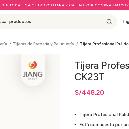
IS A TODA LIMA METROPOLITANA Y CALLAO POR COMPRAS MAYOR
In
ería
Tijeras de Barbería y Peluquería
Tijera Profesional Pulid
Tijera Profe
CK23T
S/
448.20
Tijera Profesional Puli
Está compuesta por una