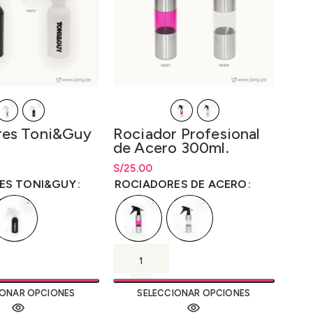
res Toni&Guy
Rociador Profesional
Mad
de Acero 300ml.
Pro
ecios: desde
S/
6.00
S/
Rango de precios: desde
25.00
S/
Rang
22
0
S/
25.00
hasta
S/
25.00
S/
22
ES TONI&GUY
ROCIADORES DE ACERO
MAD
IONAR OPCIONES
SELECCIONAR OPCIONES