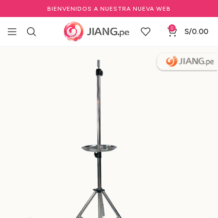
BIENVENIDOS A NUESTRA NUEVA WEB
0
S/
0.00
Inicio
Salones de Belleza
Herramientas de salón de belleza
Trípodes para Cabezales de Peluquería