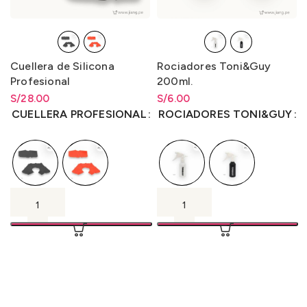
Cuellera de Silicona
Rociadores Toni&Guy
Profesional
200ml.
S/
Rango de precios: desde
28.00
S/
Rango de precios: desde
6.00
S/
28.00
hasta
S/
28.00
S/
6.00
hasta
S/
6.00
CUELLERA PROFESIONAL
ROCIADORES TONI&GUY