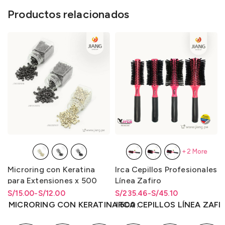
Productos relacionados
+2 More
Microring con Keratina
Irca Cepillos Profesionales
para Extensiones x 500
Línea Zafiro
Unidades
S/
Rango de precios: desde
Rango de precios: desde
15.00
-
S/
12.00
S/
Rango de precios: desde
Rango de precios: desde
235.46
-
S/
45.10
S/12.00 hasta S/15.00
S/
12.00
hasta
S/
15.00
S/45.10 hasta S/235.46
S/
45.10
hasta
S/
235.46
MICRORING CON KERATINA 500
IRCA CEPILLOS LÍNEA ZAFI