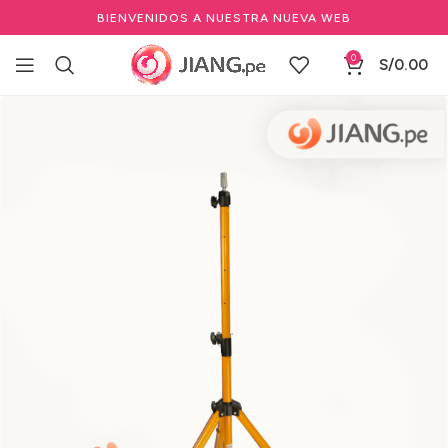
BIENVENIDOS A NUESTRA NUEVA WEB
0
S/
0.00
Inicio
Salones de Belleza
Tinturación
Tintes Profesionales