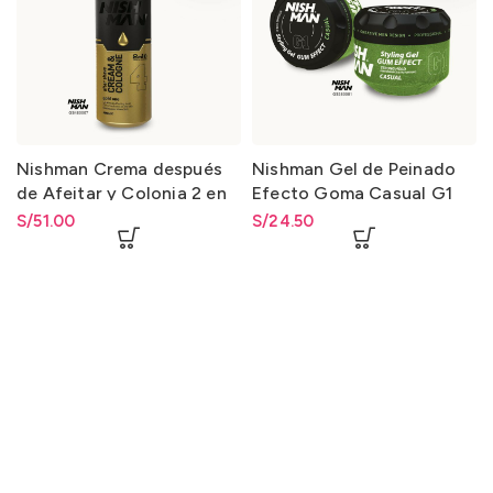
Nishman Crema después
Nishman Gel de Peinado
de Afeitar y Colonia 2 en
Efecto Goma Casual G1
1-4 / After Shave Cream &
Gum Effect Hair Gel
S/
51.00
S/
24.50
Cologne 2 in 1-4 400ml.
Casual G1 300ml.