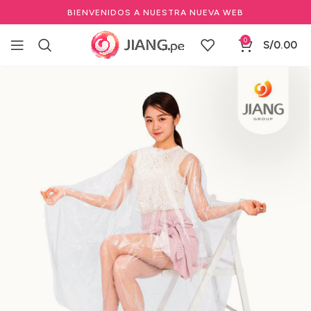
BIENVENIDOS A NUESTRA NUEVA WEB
0
S/
0.00
Inicio
Estéticas
Artículos Desechables
Otros Desechables