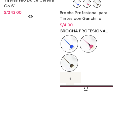
Tijeras Filo Dulce Cerena
Go 6″
S/
343.00
Brocha Profesional para
Tintes con Ganchillo
S/
Rango de precios: desde
4.00
S/
4.00
hasta
S/
4.00
BROCHA PROFESIONAL