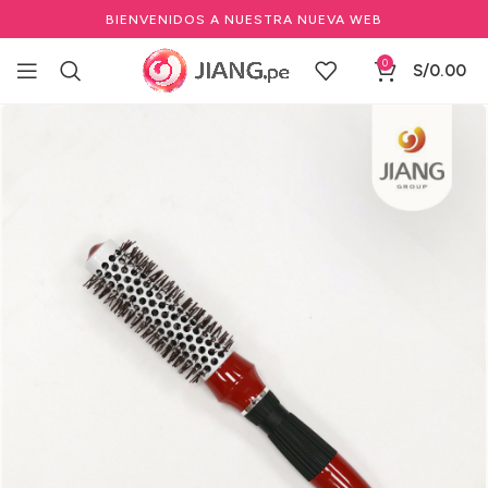
BIENVENIDOS A NUESTRA NUEVA WEB
0
S/
0.00
Inicio
Salones de Belleza
Herramientas de salón de belleza
Cepillos Térmicos Profesionales