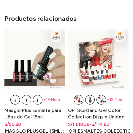
Productos relacionados
+19 More
+12 More
Masglo Plus Esmalte para
OPI Scotland Gel Color
Uñas de Gel 15ml.
Collection Disp. x Unidad
y Disp. x Kit de 14
S/
Rango de precios: desde
50.80
S/
Rango de precios: desde
Rango de precios: desde
1,618.39
-
S/
114.60
Unidades
S/
50.80
hasta
S/
50.80
S/114.60 hasta S/1,618.39
S/
114.60
hasta
S/
1,618.39
MASGLO PLUSGEL 15ML.
OPI ESMALTES COLEECTIO