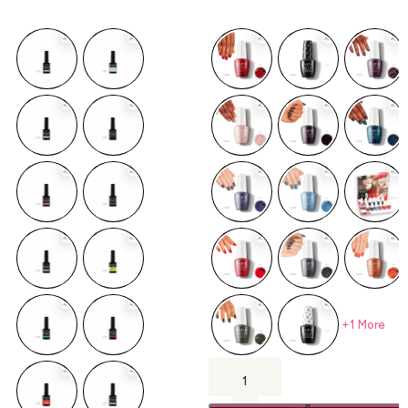
(Gc/Bcoat/Tcoat) 15ml.
+1 More