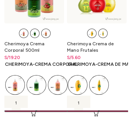
Cherimoya Crema
Cherimoya Crema de
Corporal 500ml
Mano Frutales
S/
Rango de precios: desde
19.20
S/
Rango de precios: desde
5.60
S/
19.20
hasta
S/
19.20
S/
5.60
hasta
S/
5.60
CHERIMOYA-CREMA CORPORAL
CHERIMOYA-CREMA DE MA