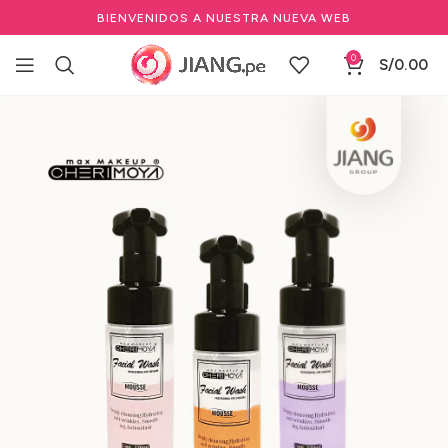
BIENVENIDOS A NUESTRA NUEVA WEB
0
S/
0.00
Inicio
Estéticas
Marcas Spa, Estética & Skin
Cherimoya
Cuidado Facial y Corporal