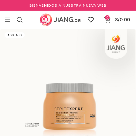
BIENVENIDOS A NUESTRA NUEVA WEB
0
S/
0.00
Inicio
Salones de Belleza
Cuidado del cabello profesional
AGOTADO
Tratamientos Capilares