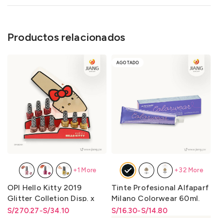
Productos relacionados
AGOTADO
+1 More
+32 More
OPI Hello Kitty 2019
Tinte Profesional Alfaparf
Glitter Colletion Disp. x
Milano Colorwear 60ml.
Unidad y Disp. x Kit 9 Lqr.
S/
Rango de precios: desde
Rango de precios: desde
270.27
-
S/
34.10
S/
Rango de precios: desde
Rango de precios: desde
16.30
-
S/
14.80