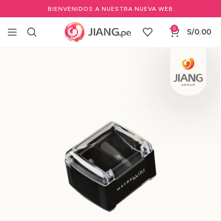
BIENVENIDOS A NUESTRA NUEVA WEB
0
S/
0.00
Inicio
Maquillaje
Marcas
Maybelline
Otros