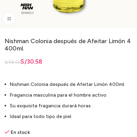
Clic para ampliar
Nishman Colonia después de Afeitar Limón 4
400ml.
inal era: S/38.00.
ctual es: S/30.58.
S/
30.58
S/
38.00
Nishman Colonia después de Afeitar Limón 400ml.
Fragancia masculina para el hombre activo.
Su exquisita fragancia durará horas .
Ideal para todo tipo de piel.
En stock