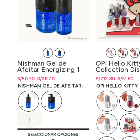
Nishman Gel de
OPI Hello Kitt
Afeitar Energizing 1
Collection Dis
400ml.-Energizante 2
Unidad y Disp.
S/
Rango de precios: desde S/28.70
Rango de precios: desde
50.70
-
S/
28.70
S/
Rango de precios: d
Rango de precios: 
712.80
-
S/
51.60
1L.
(Is/Bcoat/Tco
hasta S/50.70
S/
28.70
hasta
S/
50.70
hasta S/712.80
hasta
S/
712.80
NISHMAN GEL DE AFEITAR
OPI HELLO KITTY
SELECCIONAR OPCIONES