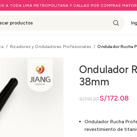
IS A TODA LIMA METROPOLITANA Y CALLAO POR COMPRAS MAYOR
In
eza
Rizadores y Onduladores Profesionales
Ondulador Rucha 
Ondulador R
38mm
El precio original era: S/191.20.
El precio actual es: S/172.08.
S/
172.08
S/
191.20
Ondulador Rucha Prof
revestimiento de titan