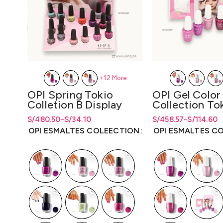
+12 More
OPI Spring Tokio
OPI Gel Color
Colletion B Display
Collection Tok
Disp. x Unidad y Disp.
x Unidad y Dis
S/
Rango de precios: desde S/34.10
Rango de precios: desde
480.50
-
S/
34.10
S/
34.10
S/
Rango de precios: d
Rango de precios: d
458.57
-
S/
114.60
x 16 Unidades Lqr
Unidades 15ml
hasta S/480.50
hasta
S/
480.50
S/114.60 hasta S/4
S/
114.60
hasta
S/
45
OPI ESMALTES COLEECTION
OPI ESMALTES C
(Nl/Bcoat/Tcoat)
15ml.