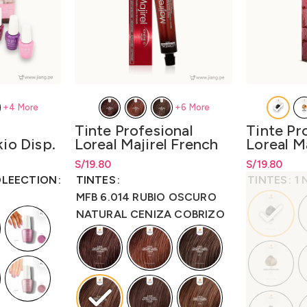
+6 More
+4 More
Tinte Profesional
Tinte Pr
Loreal Majirel French
Loreal M
io Disp.
Brown 50gr.–
50gr. –
p. x 6
S/
Rango de precios: desde
19.80
S/
19.80
S/
Rango de pr
19.80
esde
esde
LO3000M4
.
hasta
S/
19.80
hasta
S/
19.
58.57
8.57
TINTES
TINTES
1
OLEECTION
MFB 6.014 RUBIO OSCURO
NATURAL CENIZA COBRIZO