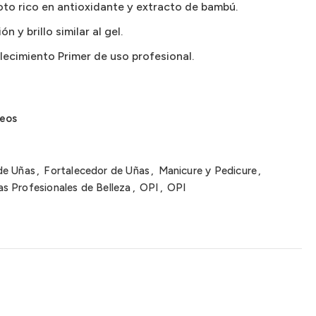
loto rico en antioxidante y extracto de bambú.
n y brillo similar al gel.
alecimiento Primer de uso profesional.
seos
de Uñas
,
Fortalecedor de Uñas
,
Manicure y Pedicure
,
s Profesionales de Belleza
,
OPI
,
OPI