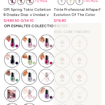
+12 More
+95 More
OPI Spring Tokio Colletion
Tinte Profesional Alfaparf
B Display Disp. x Unidad y
Evolution Of The Color
Disp. x 16 Unidades Lqr
60ml.
S/
Rango de precios: desde
Rango de precios: desde
480.50
-
S/
34.10
S/
Rango de precios: desde
16.80
(Nl/Bcoat/Tcoat) 15ml.
S/34.10 hasta S/480.50
S/
34.10
hasta
S/
480.50
S/
16.80
hasta
S/
16.80
OPI ESMALTES COLEECTION
TINTES
EOC CUBE 1 NEGRO