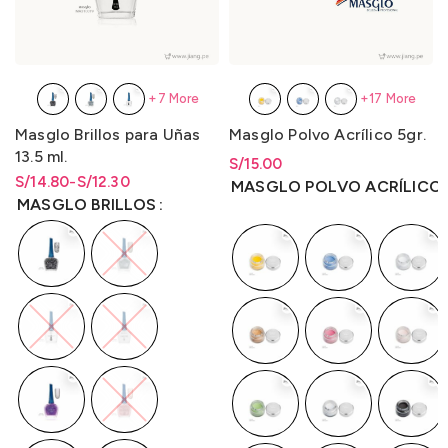
+7 More
+17 More
Masglo Brillos para Uñas
Masglo Polvo Acrílico 5gr.
13.5 ml.
S/
Rango de precios: desde
15.00
S/
Rango de precios: desde
Rango de precios: desde
14.80
-
S/
12.30
S/
15.00
hasta
S/
15.00
MASGLO POLVO ACRÍLICO 
S/12.30 hasta S/14.80
S/
12.30
hasta
S/
14.80
MASGLO BRILLOS