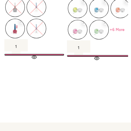
+6 More