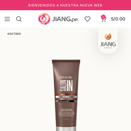
BIENVENIDOS A NUESTRA NUEVA WEB
0
S/
0.00
Inicio
Salones de Belleza
Cuidado del cabello profesional
AGOTADO
Tratamientos Capilares