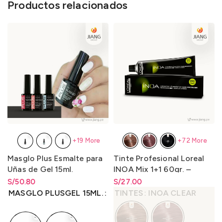
Productos relacionados
+19 More
+72 More
Masglo Plus Esmalte para
Tinte Profesional Loreal
Uñas de Gel 15ml.
INOA Mix 1+1 60gr. –
LO3000N1
S/
Rango de precios: desde
50.80
S/
Rango de precios: desde
27.00
S/
50.80
hasta
S/
50.80
S/
27.00
hasta
S/
27.00
MASGLO PLUSGEL 15ML.
TINTES
INOA CLEAR