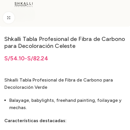
Clic para ampliar
Shkalli Tabla Profesional de Fibra de Carbono
para Decoloración Celeste
4.10 hasta S/82.24
4.10
S/
hasta
54.10
-
S/
S/
82.24
82.24
Shkalli Tabla Profesional de Fibra de Carbono para
Decoloración Verde
Balayage, babylights, freehand painting, foilayage y
mechas.
Características destacadas: