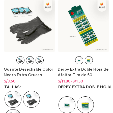
Guante Desechable Color
Derby Extra Doble Hoja de
Negro Extra Grueso
Afeitar Tira de 50
Unidades
S/
Rango de precios: desde
3.50
S/
Rango de precios: desde
Rango de precios: desde
11.80
-
S/
1.50
S/
3.50
hasta
S/
3.50
S/1.50 hasta S/11.80
S/
1.50
hasta
S/
11.80
TALLAS
DERBY EXTRA DOBLE HOJA