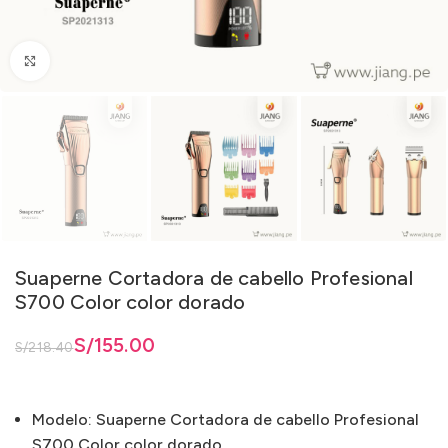
Clic para ampliar
Suaperne Cortadora de cabello Profesional
S700 Color color dorado
ginal era: S/218.40.
actual es: S/155.00.
S/
155.00
S/
218.40
Modelo: Suaperne Cortadora de cabello Profesional
S700 Color color dorado