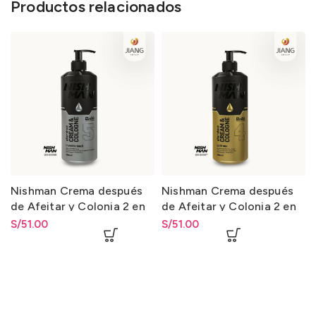
Productos relacionados
Nishman Crema después
Nishman Crema después
de Afeitar y Colonia 2 en
de Afeitar y Colonia 2 en
1-5 After Shave Cream &
1-4 / After Shave Cream &
S/
51.00
S/
51.00
Cologne 2 in 1-5 400ml.
Cologne 2 in 1-4 400ml.