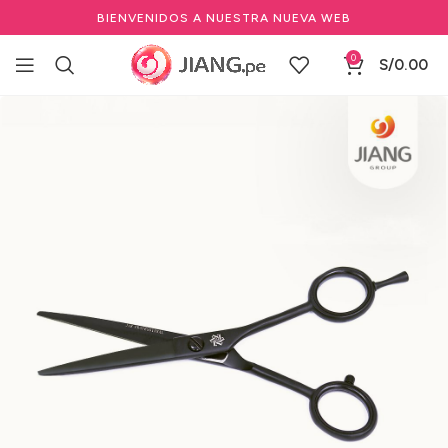
BIENVENIDOS A NUESTRA NUEVA WEB
0
S/
0.00
Inicio
Barbería y Equipamiento
Herramientas de Barbería
Tijeras de Barbería y Peluquería