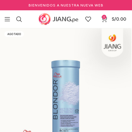
BIENVENIDOS A NUESTRA NUEVA WEB
0
S/
0.00
Inicio
Salones de Belleza
Marcas de Salón
Wella
AGOTADO