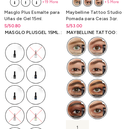
+19 More
+5 More
Masglo Plus Esmalte para
Maybelline Tattoo Studio
Uñas de Gel 15ml.
Pomada para Cejas 3gr.
S/
Rango de precios: desde
50.80
S/
Rango de precios: desde
53.00
S/
50.80
hasta
S/
50.80
S/
53.00
hasta
S/
53.00
MASGLO PLUSGEL 15ML.
MAYBELLINE TATTOO