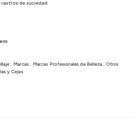
 rastros de suciedad.
seos
llaje
,
Marcas
,
Marcas Profesionales de Belleza
,
Otros
as y Cejas