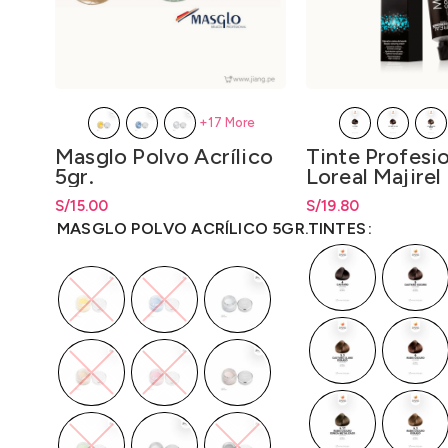
+17 More
Tinte Profesi
Masglo Polvo Acrílico
Loreal Majirel
5gr.
Cover 50gr. –
S/
Rango de precios: 
19.80
S/
Rango de precios: desde
15.00
S/
15.00
LO3000M2
hasta
S/
19.80
hasta
S/
15.00
TINTES
MASGLO POLVO ACRÍLICO 5GR.