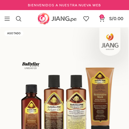
BIENVENIDOS A NUESTRA NUEVA WEB
0
S/
0.00
Inicio
Marcas Profesionales de Belleza
BABYLISS PRO
AGOTADO
Tratamientos Capilares BabylissPRO