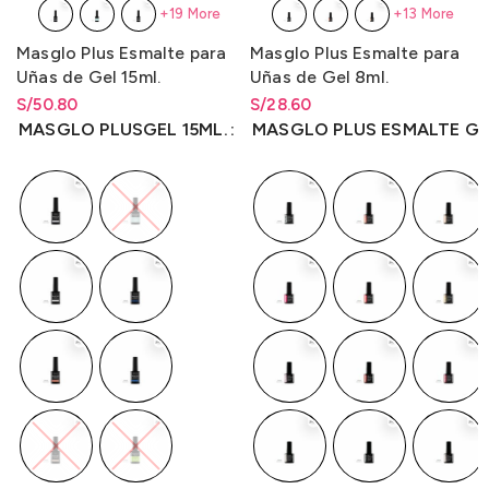
+19 More
+13 More
Masglo Plus Esmalte para
Masglo Plus Esmalte para
Uñas de Gel 15ml.
Uñas de Gel 8ml.
S/
Rango de precios: desde
50.80
S/
Rango de precios: desde
28.60
S/
50.80
hasta
S/
50.80
S/
28.60
hasta
S/
28.60
MASGLO PLUSGEL 15ML.
MASGLO PLUS ESMALTE GE