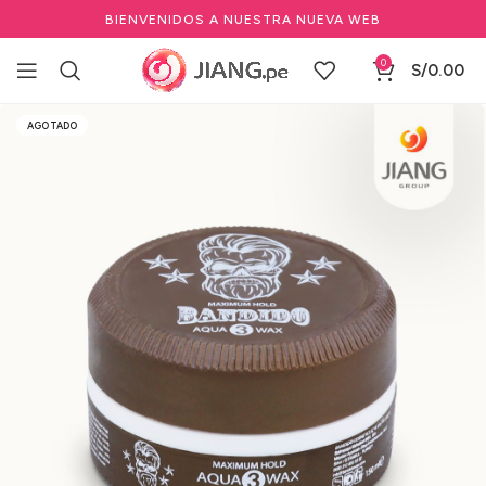
BIENVENIDOS A NUESTRA NUEVA WEB
0
S/
0.00
Inicio
Barbería y Equipamiento
Marcas de Barbería
Bandido
AGOTADO
Ceras para Cabello Bandido