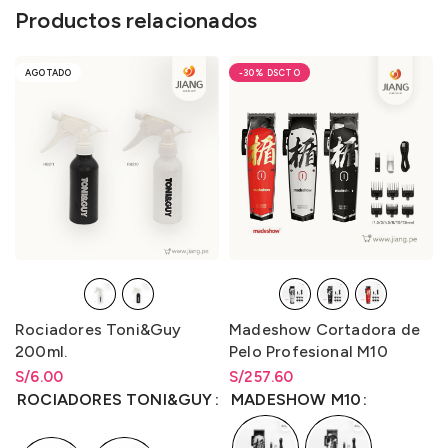
Productos relacionados
AGOTADO
-30%
Rociadores Toni&Guy
Madeshow Cortadora de
200ml.
Pelo Profesional M10
S/
Rango de precios: desde
6.00
S/
Rango de precios: desde
257.60
S/
6.00
hasta
S/
6.00
S/
257.60
hasta
S/
257.60
ROCIADORES TONI&GUY
MADESHOW M10