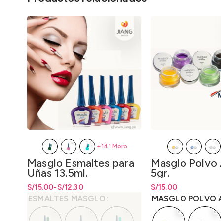
+141 More
Masglo Esmaltes para
Masglo Polvo 
Uñas 13.5ml.
5gr.
S/
Rango de precios: desde S/12.30
Rango de precios: desde
15.00
-
S/
12.30
S/
12.30
S/
Rango de precios: 
15.00
hasta S/15.00
hasta
S/
15.00
hasta
S/
15.00
ESMALTES MASGLO
MASGLO POLVO A