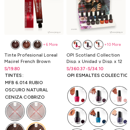
+6 More
+10 More
Tinte Profesional Loreal
OPI Scotland Collection
Majirel French Brown
Disp. x Unidad y Disp. x 12
50gr.– LO3000M4
Unidades LQR 15ml.
S/
Rango de precios: desde
19.80
S/
Rango de precios: desde
Rango de precios: desde
360.37
-
S/
34.10
S/
19.80
hasta
S/
19.80
S/34.10 hasta S/360.37
S/
34.10
hasta
S/
360.37
TINTES
OPI ESMALTES COLEECTIO
MFB 6.014 RUBIO
OSCURO NATURAL
CENIZA COBRIZO