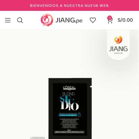
BIENVENIDOS A NUESTRA NUEVA WEB
0
S/
0.00
Inicio
Salones de Belleza
Marcas de Salón
Loreal