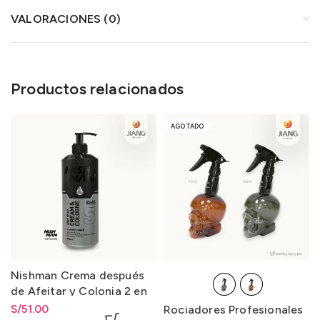
VALORACIONES (0)
Productos relacionados
AGOTADO
Nishman Crema después
de Afeitar y Colonia 2 en
1-5 After Shave Cream &
S/
51.00
Rociadores Profesionales