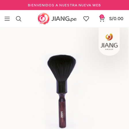
BIENVENIDOS A NUESTRA NUEVA WEB
0
S/
0.00
Inicio
Barbería y Equipamiento
Herramientas de Barbería
Bota pelo & Brocha para afeitar