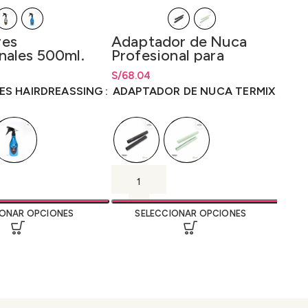
res
Adaptador de Nuca
Eur
nales 500ml.
Profesional para
de 
Lavacabeza Termix
uni
ecios: desde
S/
12.00
S/
Rango de precios: desde
68.04
S/
Rang
Rang
10
00
S/
68.04
hasta
S/
68.04
hast
hast
ES HAIRDREASSING
ADAPTADOR DE NUCA TERMIX
EUR
IONAR OPCIONES
SELECCIONAR OPCIONES