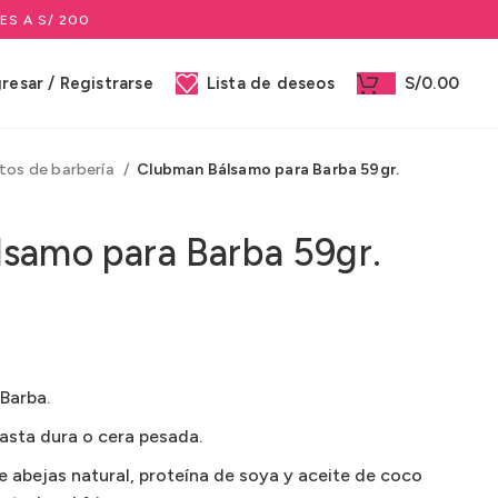
ES A S/ 200
gresar / Registrarse
Lista de deseos
S/
0.00
tos de barbería
Clubman Bálsamo para Barba 59gr.
samo para Barba 59gr.
Barba.
pasta dura o cera pesada.
e abejas natural, proteína de soya y aceite de coco