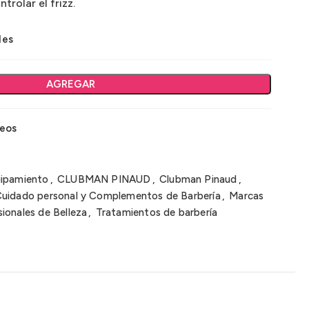
trolar el frizz.
les
AGREGAR
seos
uipamiento
,
CLUBMAN PINAUD
,
Clubman Pinaud
,
uidado personal y Complementos de Barbería
,
Marcas
ionales de Belleza
,
Tratamientos de barbería