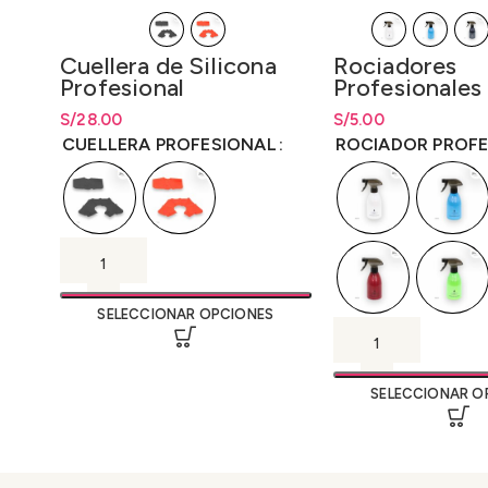
Cuellera de Silicona
Rociadores
Profesional
Profesionales
Reutilizables 
S/
Rango de precios: desde
28.00
S/
Rango de precios: 
5.00
S/
28.00
hasta
S/
28.00
hasta
S/
5.00
CUELLERA PROFESIONAL
ROCIADOR PROF
SELECCIONAR OPCIONES
SELECCIONAR O