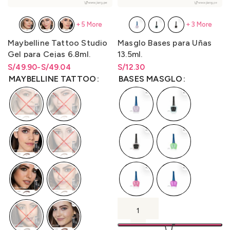
+5 More
+3 More
Maybelline Tattoo Studio
Masglo Bases para Uñas
Gel para Cejas 6.8ml.
13.5ml.
S/
Rango de precios: desde
Rango de precios: desde
49.90
-
S/
49.04
S/
Rango de precios: desde
12.30
S/49.04 hasta S/49.90
S/
49.04
hasta
S/
49.90
S/
12.30
hasta
S/
12.30
MAYBELLINE TATTOO
BASES MASGLO