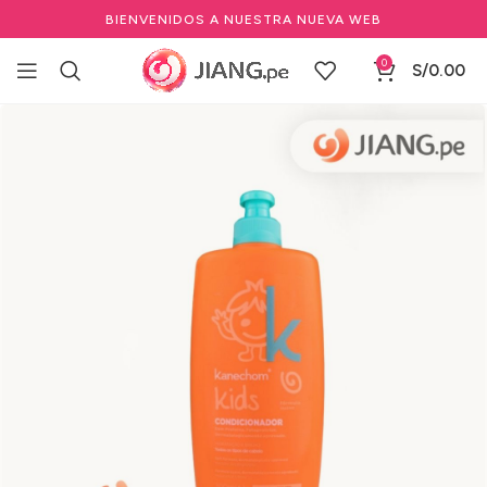
BIENVENIDOS A NUESTRA NUEVA WEB
0
S/
0.00
Inicio
Salones de Belleza
Cuidado del cabello profesional
Shampoo & Acondicionares