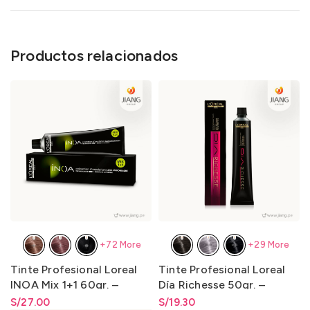
Productos relacionados
+72 More
+29 More
Tinte Profesional Loreal
Tinte Profesional Loreal
INOA Mix 1+1 60gr. –
Día Richesse 50gr. –
LO3000N1
LO3000D1
S/
Rango de precios: desde
27.00
S/
Rango de precios: desde
19.30