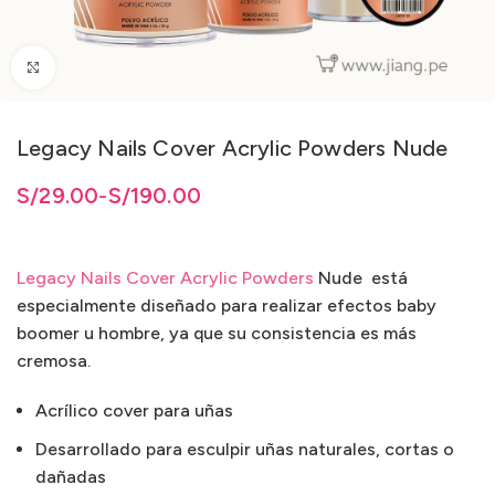
Clic para ampliar
Legacy Nails Cover Acrylic Powders Nude
9.00 hasta S/190.00
9.00
S/
29.00
hasta
-
S/
S/
190.00
190.00
Legacy Nails Cover Acrylic Powders
Nude está
especialmente diseñado para realizar efectos baby
boomer u hombre, ya que su consistencia es más
cremosa.
Acrílico cover para uñas
Desarrollado para esculpir uñas naturales, cortas o
dañadas