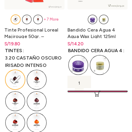
+7 More
Tinte Profesional Loreal
Bandido Cera Agua 4
Majirouge 50gr. –
Aqua Wax Light 125ml
LO3000M3
S/
Rango de precios: desde
19.80
S/
Rango de precios: desde
14.20
S/
19.80
hasta
S/
19.80
S/
14.20
hasta
S/
14.20
TINTES
BANDIDO CERA AGUA 4
3.20 CASTAÑO OSCURO
IRISADO INTENSO