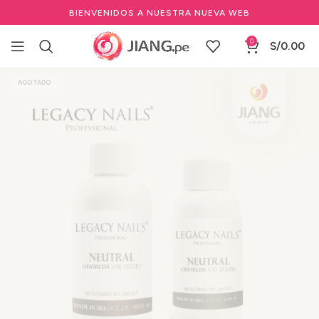
BIENVENIDOS A NUESTRA NUEVA WEB
0
S/
0.00
Inicio
Manicure y Pedicure
Marcas de Manicure
LEGACY NAILS
AGOTADO