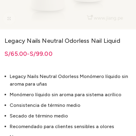
Clic para ampliar
Legacy Nails Neutral Odorless Nail Liquid
5.00 hasta S/99.00
5.00
S/
65.00
hasta
-
S/
S/
99.00
99.00
Legacy Nails Neutral Odorless Monómero líquido sin
aroma para uñas
Monómero líquido sin aroma para sistema acrílico
Consistencia de término medio
Secado de término medio
Recomendado para clientes sensibles a olores