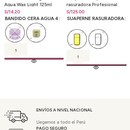
Aqua Wax Light 125ml
rasuradora Profesional
TX1
S/
Rango de precios: desde
14.20
S/
Rango de precios: desde
125.00
S/
14.20
hasta
S/
14.20
S/
125.00
hasta
S/
125.00
BANDIDO CERA AGUA 4
SUAPERNE RASURADORA
ENVÍOS A NIVEL NACIONAL
Llegamos a todo el Perú
PAGO SEGURO