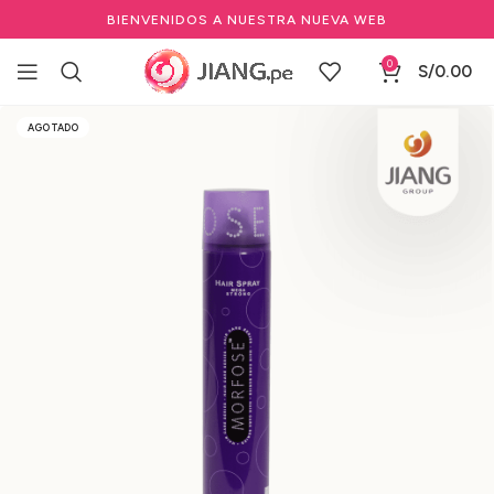
BIENVENIDOS A NUESTRA NUEVA WEB
0
S/
0.00
Inicio
Salones de Belleza
Cuidado del cabello profesional
AGOTADO
Lacas, sprays y mousse para el cabello
Spray para el cabello profesional