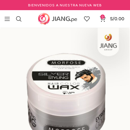
BIENVENIDOS A NUESTRA NUEVA WEB
0
S/
0.00
Inicio
Marcas Profesionales de Belleza
OSSION
Promo 2x1