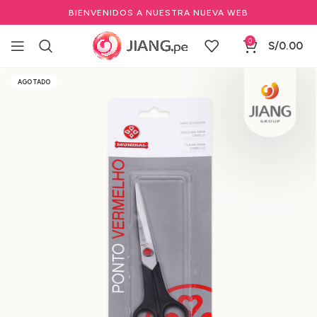
BIENVENIDOS A NUESTRA NUEVA WEB
0
S/
0.00
Inicio
Barbería y Equipamiento
Herramientas de Barbería
AGOTADO
Tijeras de Barbería y Peluquería