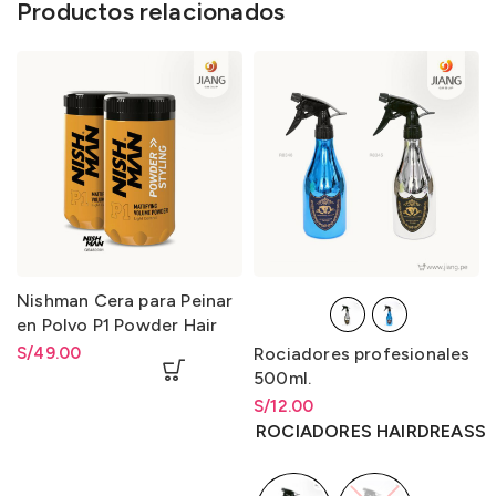
Productos relacionados
Nishman Cera para Peinar
en Polvo P1 Powder Hair
Styling Wax P1 20gr.
S/
49.00
Rociadores profesionales
500ml.
S/
Rango de precios: desde
12.00
S/
12.00
hasta
S/
12.00
ROCIADORES HAIRDREASS