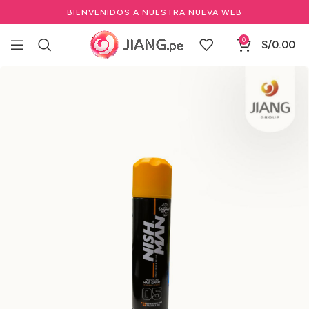
BIENVENIDOS A NUESTRA NUEVA WEB
0
S/
0.00
Inicio
Barbería y Equipamiento
Cuidado cabello y barba
Lacas, sprays y polvo texturizante para peinar
Lacas y sprays para peinar