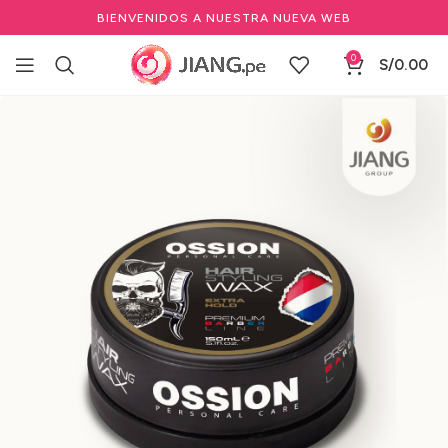
BIENVENIDOS A NUESTRA NUEVA WEB
0
S/
0.00
Inicio
Marcas Profesionales de Belleza
OSSION
Promo 2x1