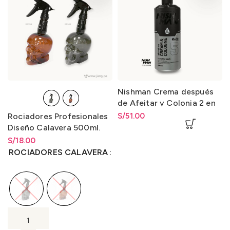
Nishman Crema después
de Afeitar y Colonia 2 en
1-5 After Shave Cream &
Rociadores Profesionales
S/
51.00
Cologne 2 in 1-5 400ml.
Diseño Calavera 500ml.
S/
Rango de precios: desde
18.00
S/
18.00
hasta
S/
18.00
ROCIADORES CALAVERA