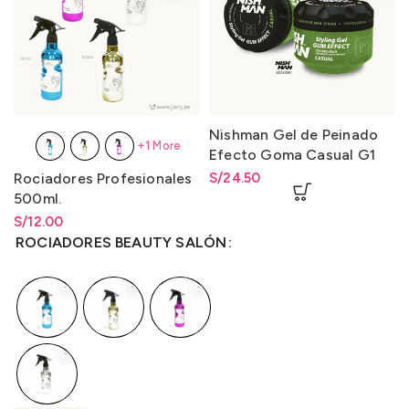
Nishman Gel de Peinado
+1 More
Efecto Goma Casual G1
Gum Effect Hair Gel
Rociadores Profesionales
S/
24.50
Casual G1 300ml.
500ml.
S/
Rango de precios: desde
12.00
S/
12.00
hasta
S/
12.00
ROCIADORES BEAUTY SALÓN