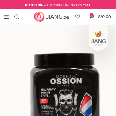
BIENVENIDOS A NUESTRA NUEVA WEB
0
S/
0.00
Inicio
Marcas Profesionales de Belleza
OSSION
Promo 2x1