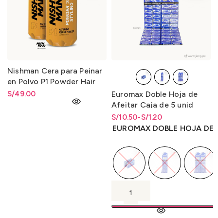
Nishman Cera para Peinar
en Polvo P1 Powder Hair
Styling Wax P1 20gr.
S/
49.00
Euromax Doble Hoja de
Afeitar Caja de 5 unid
S/
Rango de precios: desde
Rango de precios: desde
10.50
-
S/
1.20
S/1.20 hasta S/10.50
S/
1.20
hasta
S/
10.50
EUROMAX DOBLE HOJA DE 