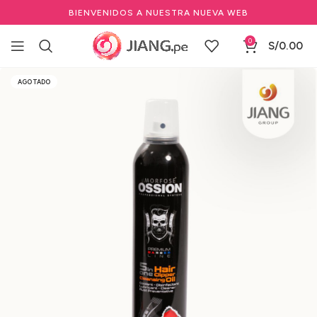
BIENVENIDOS A NUESTRA NUEVA WEB
0
S/
0.00
Inicio
Barbería y Equipamiento
AGOTADO
Mantenimiento y repuestos para barbería
Spray Desinfectante