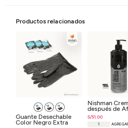
Productos relacionados
Nishman Cre
después de Af
Colonia 2 en 1
Guante Desechable
S/
51.00
Shave Cream 
Color Negro Extra
Cologne 2 in 
AGREGA