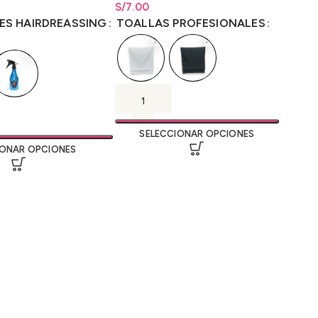
40
S/
Rango de precios: desde
7.00
S/
7.00
ecios: desde
S/
12.00
hasta
S/
7.00
00
TOALLAS PROFESIONALES
ES HAIRDREASSING
SELECCIONAR OPCIONES
IONAR OPCIONES