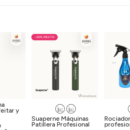
-30%
ma
eitar y
-5 After
Suaperne Máquinas
Rociado
&
Patillera Profesional
profesio
1-5
R