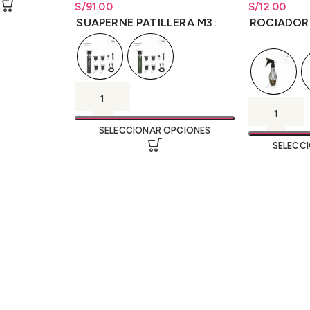
M3
S/
Rango de precios: desde
91.00
S/
91.00
S/
Rango de pr
12.00
hasta
S/
91.00
hasta
S/
12.
SUAPERNE PATILLERA M3
ROCIADOR
SELECCIONAR OPCIONES
SELECC