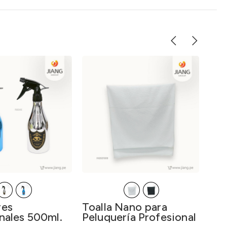
-40
Ni
des
Col
Toalla Nano para
res
El pr
S/
El pr
30
Aft
Peluquería Profesional
nales 500ml.
Col