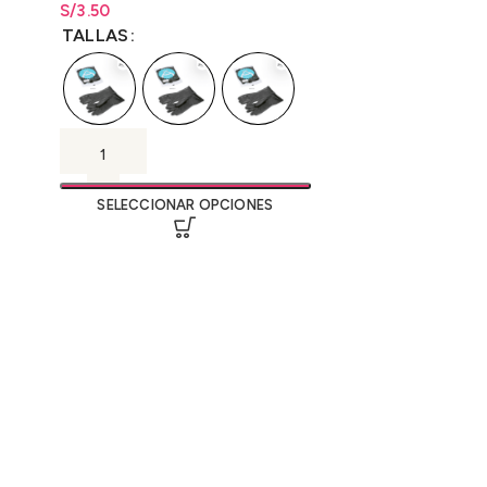
Grueso
400ml.
S/
Rango de precios: desde
3.50
S/
3.50
hasta
S/
3.50
TALLAS
SELECCIONAR OPCIONES