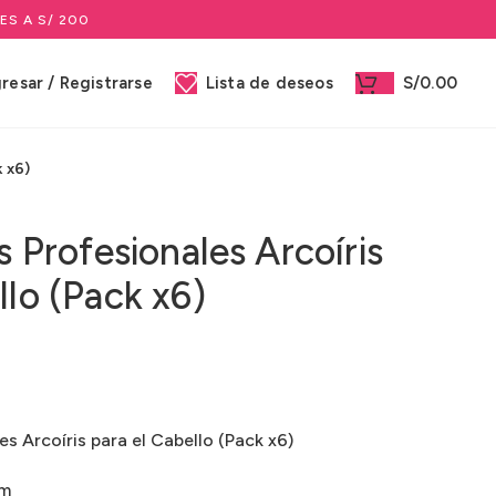
ES A S/ 200
gresar / Registrarse
Lista de deseos
S/
0.00
k x6)
s Profesionales Arcoíris
llo (Pack x6)
es Arcoíris para el Cabello (Pack x6)
cm