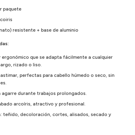
or paquete
coiris
nato) resistente + base de aluminio
das:
y ergonómico que se adapta fácilmente a cualquier
largo, rizado o liso.
lastimar, perfectas para cabello húmedo o seco, sin
es.
n agarre durante trabajos prolongados.
ado arcoíris, atractivo y profesional.
teñido, decoloración, cortes, alisados, secado y