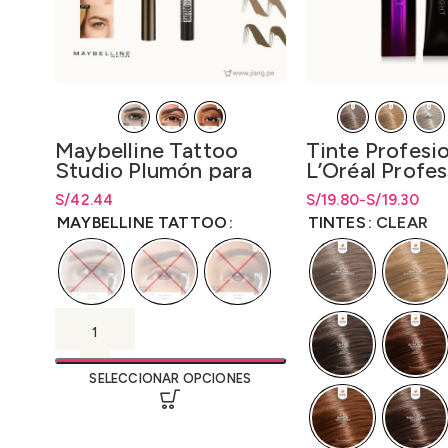
Maybelline Tattoo
Tinte Profesi
Studio Plumón para
L’Oréal Profes
Cejas 1.1ml.
aLight 50gr.-
S/
Rango de precios: desde
42.44
S/
Rango de precios: d
Rango de precios: 
19.80
-
S/
19.30
LO3000D2
S/
42.44
hasta
S/
42.44
hasta S/19.80
hasta
S/
19.80
MAYBELLINE TATTOO
TINTES
CLEAR
SELECCIONAR OPCIONES