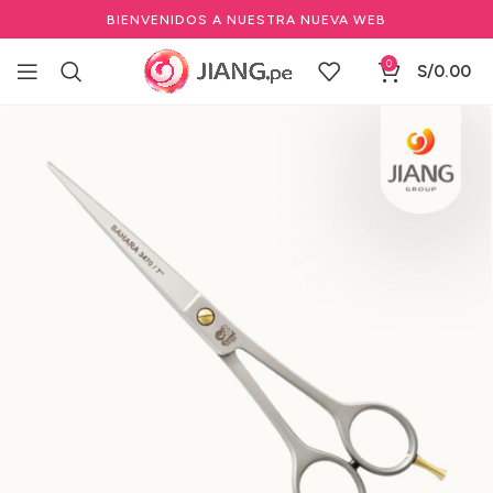
BIENVENIDOS A NUESTRA NUEVA WEB
0
S/
0.00
Inicio
Marcas Profesionales de Belleza
CERENA
Tijeras Microdentadas Cerena