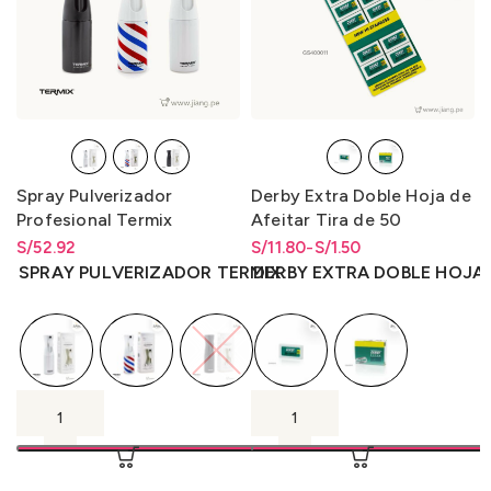
Spray Pulverizador
Derby Extra Doble Hoja de
Profesional Termix
Afeitar Tira de 50
Unidades
S/
Rango de precios: desde
52.92
S/
Rango de precios: desde
Rango de precios: desde
11.80
-
S/
1.50
S/
52.92
hasta
S/
52.92
S/1.50 hasta S/11.80
S/
1.50
hasta
S/
11.80
SPRAY PULVERIZADOR TERMIX
DERBY EXTRA DOBLE HOJA