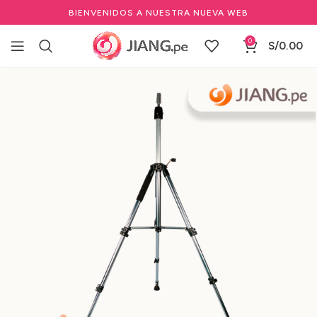
BIENVENIDOS A NUESTRA NUEVA WEB
0
S/
0.00
Inicio
Salones de Belleza
Herramientas de salón de belleza
Trípodes para Cabezales de Peluquería