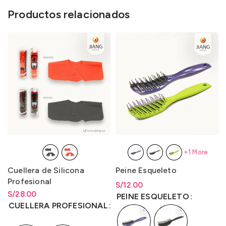
Productos relacionados
+1 More
Cuellera de Silicona
Peine Esqueleto
Profesional
S/
Rango de precios: desde
12.00
S/
Rango de precios: desde
28.00
S/
12.00
hasta
S/
12.00
PEINE ESQUELETO
S/
28.00
hasta
S/
28.00
CUELLERA PROFESIONAL