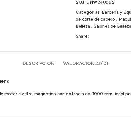
SKU:
UNW240005
Categorías:
Barbería y Eq
de corte de cabello
,
Máqui
Belleza
,
Salones de Bellez
Share:
DESCRIPCIÓN
VALORACIONES (0)
gend
de motor electro magnético con potencia de 9000 rpm, ideal par