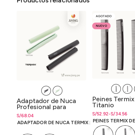
Productos relacionados
AGOTADO
NUEVO
Peines Termix
Adaptador de Nuca
Titanio
Profesional para
Lavacabeza Termix
S/
Rango de precios: d
Rango de precios: 
52.92
-
S/
34.56
S/
Rango de precios: desde
68.04
hasta S/52.92
hasta
S/
52.92
PEINES TERMIX D
S/
68.04
hasta
S/
68.04
ADAPTADOR DE NUCA TERMIX