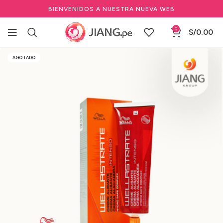
BIENVENIDOS A NUESTRA NUEVA WEB
0
S/
0.00
Inicio
Salones de Belleza
Marcas de Salón
Wella
AGOTADO