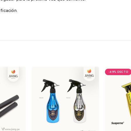
ficación.
-49%