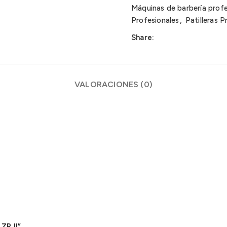
Máquinas de barbería profe
Profesionales
,
Patilleras P
Share:
VALORACIONES (0)
ZR II”