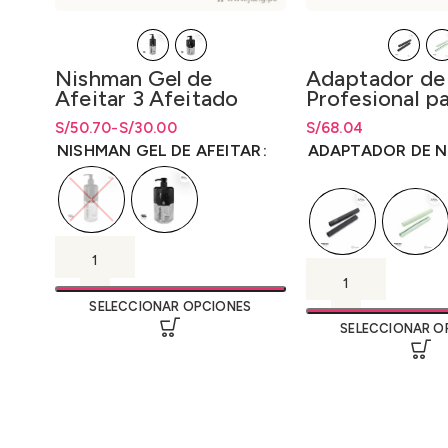
Nishman Gel de
Adaptador de
Afeitar 3 Afeitado
Profesional p
Fácil 400ml 4
Lavacabeza T
S/
Rango de precios: desde
Rango de precios: desde
50.70
-
S/
30.00
S/
Rango de precios: d
68.04
Afeitado Fácil x1L.
S/30.00 hasta S/50.70
S/
30.00
hasta
S/
50.70
S/
68.04
hasta
S/
68
NISHMAN GEL DE AFEITAR
ADAPTADOR DE N
SELECCIONAR OPCIONES
SELECCIONAR O