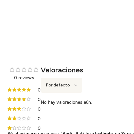
Valoraciones
0 reviews
0
0
No hay valoraciones aún.
0
0
0
Sé el primero en valorar “Andis Patillera Inalámbrica Supra 