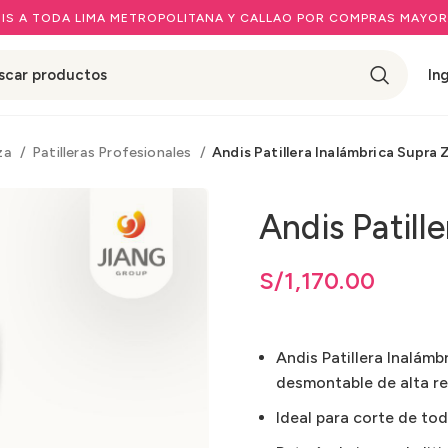
IS A TODA LIMA METROPOLITANA Y CALLAO POR COMPRAS MAYOR
In
eza
Patilleras Profesionales
Andis Patillera Inalámbrica Supra Z
Andis Patill
S/
1,170.00
Andis Patillera Inalámbr
desmontable de alta re
Ideal para corte de tod