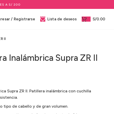
ES A S/ 200
gresar / Registrarse
Lista de deseos
S/
0.00
R II
era Inalámbrica Supra ZR II
ica Supra ZR II. Patillera inalámbrica con cuchilla
sistencia.
o tipo de cabello y de gran volumen.