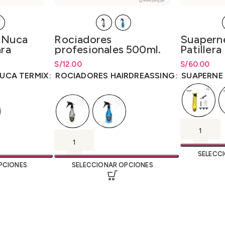
Suapern
 Nuca
Rociadores
Patillera
ara
profesionales 500ml.
X7
ermix
S/
Rango de pr
60.00
esde
S/
Rango de precios: desde
12.00
S/
12.00
S/
60.00
has
.04
hasta
S/
12.00
SUAPERNE 
UCA TERMIX
ROCIADORES HAIRDREASSING
SELECC
PCIONES
SELECCIONAR OPCIONES