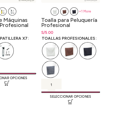
+1 More
e Máquinas
Toalla para Peluquería
Roc
 Profesional
Profesional
Pro
Reu
ecios: desde
S/
Rango de precios: desde
5.00
S/
5.00
S/
Rang
5.
ta
S/
60.00
hasta
S/
5.00
hast
PATILLERA X7
TOALLAS PROFESIONALES
ROC
IONAR OPCIONES
SELECCIONAR OPCIONES